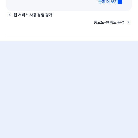
문항 더 보기
앱 서비스 사용 경험 평가
중요도-만족도 분석
AI
Opensurvey AI
프로덕트
합성 페르소나
서베이
패널
분석
협업과 보안